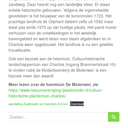
zandweg. Daar heerst nog een landelijke sfeer. Er staan
enkele historische gebouwen. Volgens de ingemetselde
gevelsteen is het bouwjaar van de korenmolen 1723. Het
prachtige landhuis de Oliphant dateert zelfs uit 1592 maar
staat pas sinds 1975 op zijn huidige plaats. Het pand moest
verhuizen voor de ontwikkelingen in het westelijk
havengebied en werd steen voor steen afgebroken en in
Charlois weer opgebouwd. Het landhuis is nu een gewilde
trouwlocatie.
Ook een bezoek aan de heemtuin, Cultuurhistorische
landschappentuin van Charlois (ingang Brammertstraat 10)
te vinden nabij de Kinderboerderij de Molenwei, is een
bezoek meer dan waard!
Meer lezen over de heemtuin De Molenwei, zie
https://www.natuurvereniging-ijsselmonde.nl/cultuur-
historische-plantentuin-charlois/
wandeling-Zuiderpark-en-heemtuin-6.5-km
Download
Zoeken
naar: