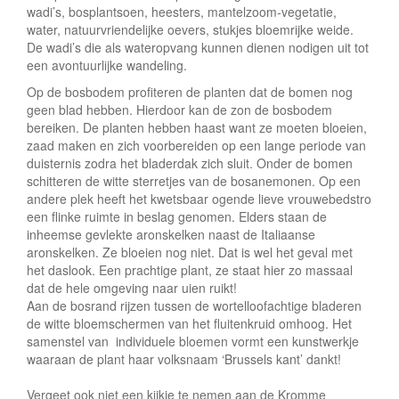
wadi’s, bosplantsoen, heesters, mantelzoom-vegetatie,
water, natuurvriendelijke oevers, stukjes bloemrijke weide.
De wadi’s die als wateropvang kunnen dienen nodigen uit tot
een avontuurlijke wandeling.
Op de bosbodem profiteren de planten dat de bomen nog
geen blad hebben. Hierdoor kan de zon de bosbodem
bereiken. De planten hebben haast want ze moeten bloeien,
zaad maken en zich voorbereiden op een lange periode van
duisternis zodra het bladerdak zich sluit. Onder de bomen
schitteren de witte sterretjes van de bosanemonen. Op een
andere plek heeft het kwetsbaar ogende lieve vrouwebedstro
een flinke ruimte in beslag genomen. Elders staan de
inheemse gevlekte aronskelken naast de Italiaanse
aronskelken. Ze bloeien nog niet. Dat is wel het geval met
het daslook. Een prachtige plant, ze staat hier zo massaal
dat de hele omgeving naar uien ruikt!
Aan de bosrand rijzen tussen de wortelloofachtige bladeren
de witte bloemschermen van het fluitenkruid omhoog. Het
samenstel van individuele bloemen vormt een kunstwerkje
waaraan de plant haar volksnaam ‘Brussels kant’ dankt!
Vergeet ook niet een kijkje te nemen aan de Kromme