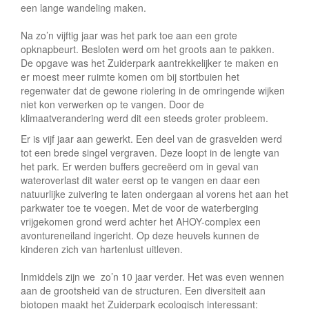
een lange wandeling maken.
Na zo’n vijftig jaar was het park toe aan een grote
opknapbeurt. Besloten werd om het groots aan te pakken.
De opgave was het Zuiderpark aantrekkelijker te maken en
er moest meer ruimte komen om bij stortbuien het
regenwater dat de gewone riolering in de omringende wijken
niet kon verwerken op te vangen. Door de
klimaatverandering werd dit een steeds groter probleem.
Er is vijf jaar aan gewerkt. Een deel van de grasvelden werd
tot een brede singel vergraven. Deze loopt in de lengte van
het park. Er werden buffers gecreëerd om in geval van
wateroverlast dit water eerst op te vangen en daar een
natuurlijke zuivering te laten ondergaan al vorens het aan het
parkwater toe te voegen. Met de voor de waterberging
vrijgekomen grond werd achter het AHOY-complex een
avontureneiland ingericht. Op deze heuvels kunnen de
kinderen zich van hartenlust uitleven.
Inmiddels zijn we zo’n 10 jaar verder. Het was even wennen
aan de grootsheid van de structuren. Een diversiteit aan
biotopen maakt het Zuiderpark ecologisch interessant: