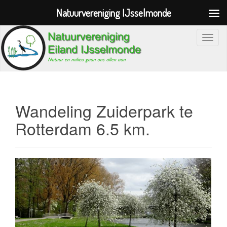
Natuurvereniging IJsselmonde
S
c
h
a
k
e
Wandeling Zuiderpark te
l
Rotterdam 6.5 km.
n
a
v
i
g
a
t
i