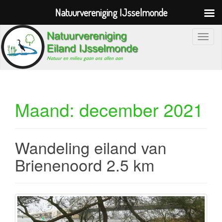
Natuurvereniging IJsselmonde
S
c
h
a
k
e
Maand:
december 2021
l
n
a
Wandeling eiland van
v
Brienenoord 2.5 km
i
g
a
t
i