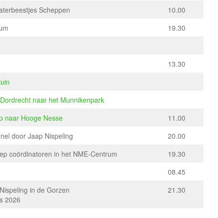
 Waterbeestjes Scheppen
10.00
rum
19.30
13.30
tuin
-Dordrecht naar het Munnikenpark
ep naar Hooge Nesse
11.00
nel door Jaap Nispeling
20.00
oep coördinatoren in het NME-Centrum
19.30
08.45
ispeling in de Gorzen
21.30
is 2026