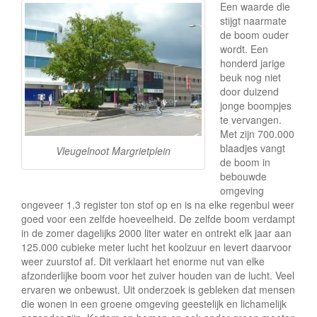
e
Een waarde die
stijgt naarmate
de boom ouder
wordt. Een
honderd jarige
beuk nog niet
door duizend
jonge boompjes
te vervangen.
Met zijn 700.000
blaadjes vangt
Vleugelnoot Margrietplein
de boom in
bebouwde
omgeving
ongeveer 1.3 register ton stof op en is na elke regenbui weer
goed voor een zelfde hoeveelheid. De zelfde boom verdampt
in de zomer dagelijks 2000 liter water en ontrekt elk jaar aan
125.000 cubieke meter lucht het koolzuur en levert daarvoor
weer zuurstof af. Dit verklaart het enorme nut van elke
afzonderlijke boom voor het zuiver houden van de lucht. Veel
ervaren we onbewust. Uit onderzoek is gebleken dat mensen
die wonen in een groene omgeving geestelijk en lichamelijk