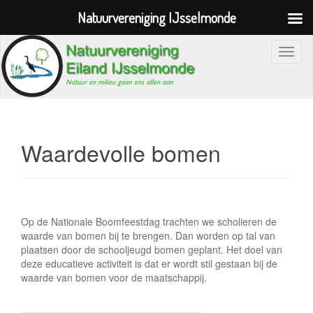
Natuurvereniging IJsselmonde
S
c
h
a
k
e
Waardevolle bomen
l
n
a
v
Op de Nationale Boomfeestdag trachten we scholieren de
i
waarde van bomen bij te brengen. Dan worden op tal van
g
plaatsen door de schooljeugd bomen geplant. Het doel van
a
deze educatieve activiteit is dat er wordt stil gestaan bij de
waarde van bomen voor de maatschappij.
t
i