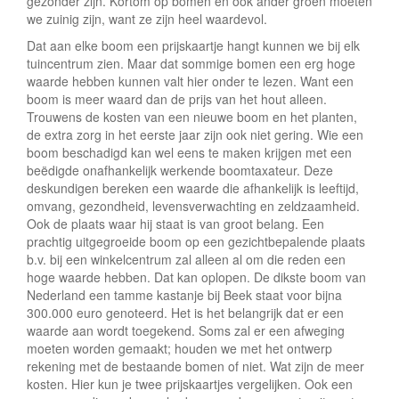
gezonder zijn. Kortom op bomen en ook ander groen moeten
we zuinig zijn, want ze zijn heel waardevol.
Dat aan elke boom een prijskaartje hangt kunnen we bij elk
tuincentrum zien. Maar dat sommige bomen een erg hoge
waarde hebben kunnen valt hier onder te lezen. Want een
boom is meer waard dan de prijs van het hout alleen.
Trouwens de kosten van een nieuwe boom en het planten,
de extra zorg in het eerste jaar zijn ook niet gering. Wie een
boom beschadigd kan wel eens te maken krijgen met een
beëdigde onafhankelijk werkende boomtaxateur. Deze
deskundigen bereken een waarde die afhankelijk is leeftijd,
omvang, gezondheid, levensverwachting en zeldzaamheid.
Ook de plaats waar hij staat is van groot belang. Een
prachtig uitgegroeide boom op een gezichtbepalende plaats
b.v. bij een winkelcentrum zal alleen al om die reden een
hoge waarde hebben. Dat kan oplopen. De dikste boom van
Nederland een tamme kastanje bij Beek staat voor bijna
300.000 euro genoteerd. Het is het belangrijk dat er een
waarde aan wordt toegekend. Soms zal er een afweging
moeten worden gemaakt; houden we met het ontwerp
rekening met de bestaande bomen of niet. Wat zijn de meer
kosten. Hier kun je twee prijskaartjes vergelijken. Ook een