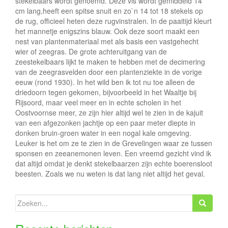
stekelbaars wordt genoemd. Deze vis wordt gemiddeld 14
cm lang,heeft een spitse snuit en zo`n 14 tot 18 stekels op
de rug, officieel heten deze rugvinstralen. In de paaitijd kleurt
het mannetje enigszins blauw. Ook deze soort maakt een
nest van plantenmateriaal met als basis een vastgehecht
wier of zeegras. De grote achteruitgang van de
zeestekelbaars lijkt te maken te hebben met de decimering
van de zeegrasvelden door een plantenziekte in de vorige
eeuw (rond 1930). In het wild ben ik tot nu toe alleen de
driedoorn tegen gekomen, bijvoorbeeld in het Waaltje bij
Rijsoord, maar veel meer en in echte scholen in het
Oostvoornse meer, ze zijn hier altijd wel te zien in de kajuit
van een afgezonken jachtje op een paar meter diepte in
donken bruin-groen water in een nogal kale omgeving.
Leuker is het om ze te zien in de Grevelingen waar ze tussen
sponsen en zeeanemonen leven. Een vreemd gezicht vind ik
dat altijd omdat je denkt stekelbaarzen zijn echte boerensloot
beesten. Zoals we nu weten is dat lang niet altijd het geval.
Zoeken
naar: