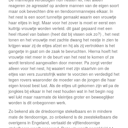
reageren ze agressief op andere mannen van de eigen soort
maar ook bevechten drie en tiendoornmannejes elkaar. In
het nest is een soort tunneltje gemaakt waarin een vrouwtje
haar eitjes in legt. Maar voor het zover is moet er eerst een
kuitrijp vrouwtje worden verleid. dit gaat gepaard met een
heel ritueel van balsen (heet dat bij vissen ook zo?) , het nest
tonen en het vrouwtje met zachte dwang het nestje in zien te
krijgen waar zij de eitjes afzet en hij als zij vertrokken is het
gangetje in gaat om de zaak te bevruchten. Hierna hoeft het
vrouwtje niet meer in de beurt van het nest te komen of ze
wordt terstond aangevallen door meneer. Pa zorgt verder
alleen voor het nest, hij waaiert met zijn staartvin om de
eitjes van vers zuurstofrijk water te voorzien en verdedigd het
tegen rovers waaronder de moeder van de jongen die haar
eigen kroost best lust. Als de eitjes uit gekomen zijn wil pa de
jongkies bij elkaar in het nest houden wat in het begin nog
wel lukt maar naarmate de kleintjes groter en beweeglijker
worden is dit onbegonnen werk.
Zo bekend als de driedoornige stekelbaars en in mindere
mate de tiendoornige, zo onbekend is de zeestekelbaars die
overigens in Engeland, vertaald de vijftiendoornige