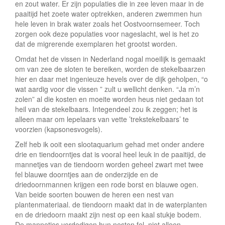
en zout water. Er zijn populaties die in zee leven maar in de
paaitijd het zoete water optrekken, anderen zwemmen hun
hele leven in brak water zoals het Oostvoornsemeer. Toch
zorgen ook deze populaties voor nageslacht, wel is het zo
dat de migrerende exemplaren het grootst worden.
Omdat het de vissen in Nederland nogal moeilijk is gemaakt
om van zee de sloten te bereiken, worden de stekelbaarzen
hier en daar met ingenieuze hevels over de dijk geholpen, “o
wat aardig voor die vissen ” zult u wellicht denken. “Ja m’n
zolen” al die kosten en moeite worden heus niet gedaan tot
heil van de stekelbaars. Integendeel zou ik zeggen; het is
alleen maar om lepelaars van vette ’trekstekelbaars’ te
voorzien (kapsonesvogels).
Zelf heb ik ooit een slootaquarium gehad met onder andere
drie en tiendoorntjes dat is vooral heel leuk in de paaitijd, de
mannetjes van de tiendoorn worden geheel zwart met twee
fel blauwe doorntjes aan de onderzijde en de
driedoornmannen krijgen een rode borst en blauwe ogen.
Van beide soorten bouwen de heren een nest van
plantenmateriaal. de tiendoorn maakt dat in de waterplanten
en de driedoorn maakt zijn nest op een kaal stukje bodem.
De mannetjes verdedigen hun nesten fel, niet alleen