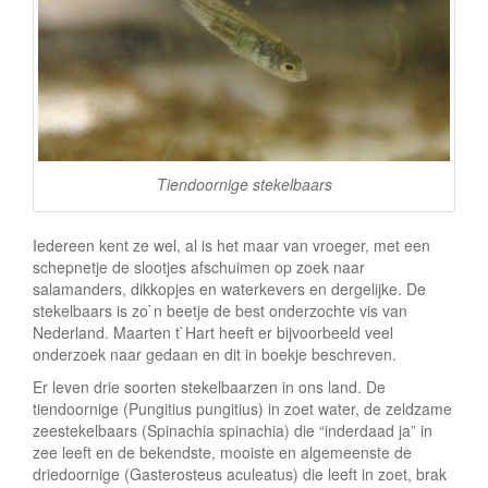
e
Tiendoornige stekelbaars
Iedereen kent ze wel, al is het maar van vroeger, met een
schepnetje de slootjes afschuimen op zoek naar
salamanders, dikkopjes en waterkevers en dergelijke. De
stekelbaars is zo`n beetje de best onderzochte vis van
Nederland. Maarten t`Hart heeft er bijvoorbeeld veel
onderzoek naar gedaan en dit in boekje beschreven.
Er leven drie soorten stekelbaarzen in ons land. De
tiendoornige (Pungitius pungitius) in zoet water, de zeldzame
zeestekelbaars (Spinachia spinachia) die “inderdaad ja” in
zee leeft en de bekendste, mooiste en algemeenste de
driedoornige (Gasterosteus aculeatus) die leeft in zoet, brak