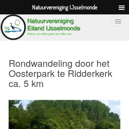
Natuurvereniging IJsselmonde
S
c
h
a
k
e
Rondwandeling door het
l
Oosterpark te Ridderkerk
n
ca. 5 km
a
v
i
g
a
t
i