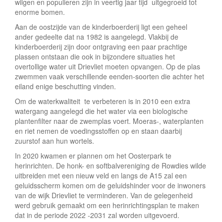
wilgen en populieren zijn in veertig jaar tijd uitgegroeid tot
enorme bomen.
Aan de oostzijde van de kinderboerderij ligt een geheel
ander gedeelte dat na 1982 is aangelegd. Vlakbij de
kinderboerderij zijn door ontgraving een paar prachtige
plassen ontstaan die ook in bijzondere situaties het
overtollige water uit Drievliet moeten opvangen. Op de plas
zwemmen vaak verschillende eenden-soorten die achter het
eiland enige beschutting vinden.
Om de waterkwaliteit te verbeteren is in 2010 een extra
watergang aangelegd die het water via een biologische
plantenfilter naar de zwemplas voert. Moeras-, waterplanten
en riet nemen de voedingsstoffen op en staan daarbij
zuurstof aan hun wortels.
In 2020 kwamen er plannen om het Oosterpark te
herinrichten. De honk- en softbalvereniging de Rowdies wilde
uitbreiden met een nieuw veld en langs de A15 zal een
geluidsscherm komen om de geluidshinder voor de inwoners
van de wijk Drievliet te verminderen. Van de gelegenheid
werd gebruik gemaakt om een herinrichtingsplan te maken
dat in de periode 2022 -2031 zal worden uitgevoerd.