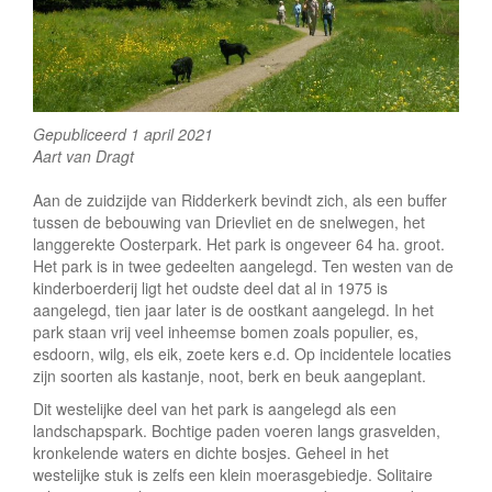
e
Gepubliceerd 1 april 2021
Aart van Dragt
Aan de zuidzijde van Ridderkerk bevindt zich, als een buffer
tussen de bebouwing van Drievliet en de snelwegen, het
langgerekte Oosterpark. Het park is ongeveer 64 ha. groot.
Het park is in twee gedeelten aangelegd. Ten westen van de
kinderboerderij ligt het oudste deel dat al in 1975 is
aangelegd, tien jaar later is de oostkant aangelegd. In het
park staan vrij veel inheemse bomen zoals populier, es,
esdoorn, wilg, els eik, zoete kers e.d. Op incidentele locaties
zijn soorten als kastanje, noot, berk en beuk aangeplant.
Dit westelijke deel van het park is aangelegd als een
landschapspark. Bochtige paden voeren langs grasvelden,
kronkelende waters en dichte bosjes. Geheel in het
westelijke stuk is zelfs een klein moerasgebiedje. Solitaire