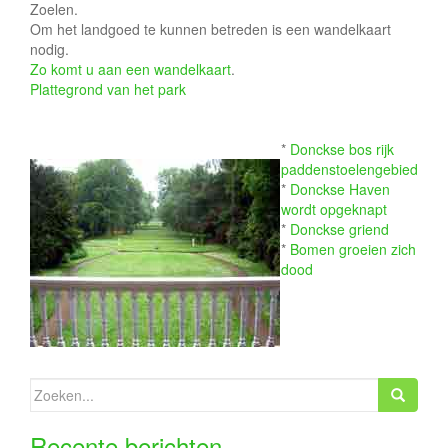
e
Zoelen.
Om het landgoed te kunnen betreden is een wandelkaart
nodig.
Zo komt u aan een wandelkaart
.
Plattegrond van het park
*
Donckse bos rijk
paddenstoelengebied
*
Donckse Haven
wordt opgeknapt
*
Donckse griend
*
Bomen groeien zich
dood
Zoeken
naar:
Recente berichten