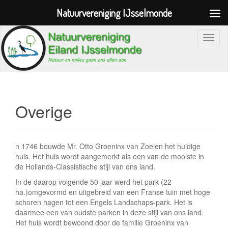
Natuurvereniging IJsselmonde
S
c
h
a
k
e
Overige
l
n
a
n 1746 bouwde Mr. Otto Groeninx van Zoelen het huidige
v
huis. Het huis wordt aangemerkt als een van de mooiste in
i
de Hollands-Classistische stijl van ons land.
g
In de daarop volgende 50 jaar werd het park (22
a
ha.)omgevormd en uitgebreid van een Franse tuin met hoge
schoren hagen tot een Engels Landschaps-park. Het is
t
daarmee een van oudste parken in deze stijl van ons land.
i
Het huis wordt bewoond door de familie Groeninx van