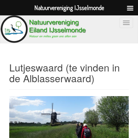
Natuurvereniging IJsselmonde
S
c
h
a
k
e
Lutjeswaard (te vinden in
l
de Alblasserwaard)
n
a
v
i
g
a
t
i