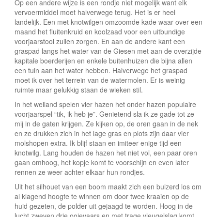
Op een andere wijze is een rondje niet mogelijk want elk
vervoermiddel moet halverwege terug. Het is er heel
landelijk. Een met knotwilgen omzoomde kade waar over een
maand het fluitenkruid en koolzaad voor een uitbundige
voorjaarstooi zullen zorgen. En aan de andere kant een
graspad langs het water van de Giesen met aan de overzijde
kapitale boerderijen en enkele buitenhuizen die bijna allen
een tuin aan het water hebben. Halverwege het graspad
moet ik over het terrein van de watermolen. Er is weinig
ruimte maar gelukkig staan de wieken stil.
In het weiland spelen vier hazen het onder hazen populaire
voorjaarspel “tik, ik heb je”. Genietend sla ik ze gade tot ze
mij in de gaten krijgen. Ze kijken op, de oren gaan in de nek
en ze drukken zich in het lage gras en plots zijn daar vier
molshopen extra. Ik blijf staan en imiteer enige tijd een
knotwilg. Lang houden de hazen het niet vol, een paar oren
gaan omhoog, het kopje komt te voorschijn en even later
rennen ze weer achter elkaar hun rondjes.
Uit het silhouet van een boom maakt zich een buizerd los om
al klagend hoogte te winnen om door twee kraaien op de
huid gezeten, de polder uit gejaagd te worden. Hoog in de
lucht zweven drie ooievaars en met trage vleugelslag komt