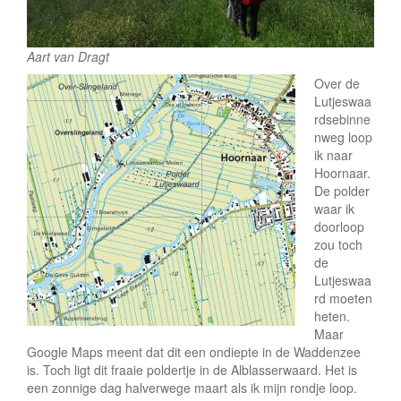
e
Aart van Dragt
Over de
Lutjeswaa
rdsebinne
nweg loop
ik naar
Hoornaar.
De polder
waar ik
doorloop
zou toch
de
Lutjeswaa
rd moeten
heten.
Maar
Google Maps meent dat dit een ondiepte in de Waddenzee
is. Toch ligt dit fraaie poldertje in de Alblasserwaard. Het is
een zonnige dag halverwege maart als ik mijn rondje loop.