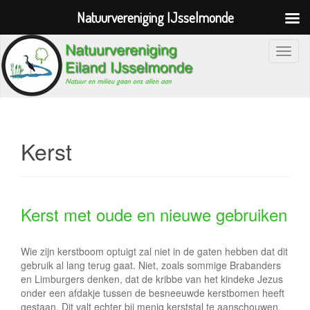
Natuurvereniging IJsselmonde
S
c
h
a
k
e
Kerst
l
n
a
v
Kerst met oude en nieuwe gebruiken
i
g
Wie zijn kerstboom optuigt zal niet in de gaten hebben dat dit
a
gebruik al lang terug gaat. Niet, zoals sommige Brabanders
t
en Limburgers denken, dat de kribbe van het kindeke Jezus
onder een afdakje tussen de besneeuwde kerstbomen heeft
i
gestaan. Dit valt echter bij menig kerststal te aanschouwen.