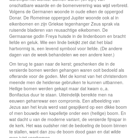
onschatbare waarde en de bomenverering was wijd verbreid.
Volgens de Germanen woonde in oude eiken de oppergod
Donar. De Romeinse oppergod Jupiter woonde ook al in
eikenbomen en zijn Griekse tegenhanger Zeus sprak via
ruisende bladeren van reusachtige eikebomen. De
Germaanse godin Freya huisde in de lindenboom en bracht
liefde en geluk. Wie een linde bekijkt ziet dat het blad
hartvormig is, een levend symbool voor liefde. (De andere
dagen van de week behandelen we een andere keer.)
Om terug te gaan naar de kerst; geschenken die in de
versierde bomen werden gehangen waren ooit bedoeld als
offerande voor de goden. Met de komst van het christendom
meende men de heidense gebruiken te kunnen uitbannen.
Heilige bomen werden gekapt maar dat kwam o,.a.
Bonifacius duur te staan. Uiteindelijk bereikte men na
eeuwen geharrewar een compromis. Een afbeelding van
Jezus aan het kruis werd vast gespijkerd op een dikke boom
of men bouwde een kapelletje onder een (heilige) boom. En
wat dacht u van de moderne variant, de versierde fijnspar in
de kerk. Het was oudsher niet de bedoeling de boom binnen
te stallen, want dan zou de boom dood gaan en dat wilde
men juist voorkomen.