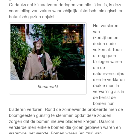
e
Ondanks dat klimaatveranderingen van alle tijden is, is deze
voorstelling van zaken waarschijnlijk historisch, biologisch en
botanisch gezien onjuist.
Het versieren
van
(kerst)bomen
deden oude
volken al. Toen
er nog geen
biologen waren
om de
natuurverschijns
elen te verklaren
raakte men in
Kerstmarkt
verwarring als in
de herfst de
bomen hun
bladeren verloren. Rond de zonnewende probeerde men de
boomgeesten gunstig te stemmen opdat deze zouden
zorgen dat de bomen nieuwe bladeren kregen. Daarom
versierde men enkele bomen die groen gebleven waren en
warempel het werkte. Bomen waren (en zijn) van