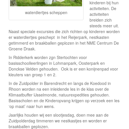
e
kinderen bij hun
activiteiten. De
waterdiertjes scheppen
activiteiten
breiden zich
steeds meer uit.
Naast speciale excursies die zich richten op kinderen worden
er waterdiertjes geschept in het Reijerpark, nestkasten
getimmerd en braakballen geplozen in het NME Centrum De
Groene Draak.
In Ridderkerk worden zgn Stertochten voor
basisschoolleerlingen in Lohmanpark, Oosterpark en
Donckse Velden gehouden. Ook is er een konijnenpad voor
kleuters van groep 1 en 2.
In de Zuidpolder in Barendrecht en langs de Koedood in
Rhoon worden na een inleidende les in de klas over de
Klimaatbuffer IJsselmonde, natuurexpedities gehouden.
Basisscholen en de Kinderopvang krijgen op verzoek een les
‘op maat’ naar hun wens.
Jaarlijks houden wij een slootjesdag, doen mee aan de
Zuidpolderdag timmeren we nestkastjes en worden er
braakballen geplozen.