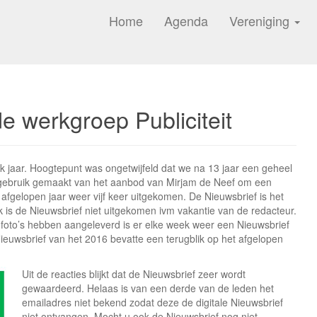
Home
Agenda
Vereniging
e werkgroep Publiciteit
k jaar. Hoogtepunt was ongetwijfeld dat we na 13 jaar een geheel
ebruik gemaakt van het aanbod van Mirjam de Neef om een
afgelopen jaar weer vijf keer uitgekomen. De Nieuwsbrief is het
 is de Nieuwsbrief niet uitgekomen ivm vakantie van de redacteur.
 foto’s hebben aangeleverd is er elke week weer een Nieuwsbrief
ieuwsbrief van het 2016 bevatte een terugblik op het afgelopen
Uit de reacties blijkt dat de Nieuwsbrief zeer wordt
gewaardeerd. Helaas is van een derde van de leden het
emailadres niet bekend zodat deze de digitale Nieuwsbrief
niet ontvangen. Mocht u ook de Nieuwsbrief nog niet