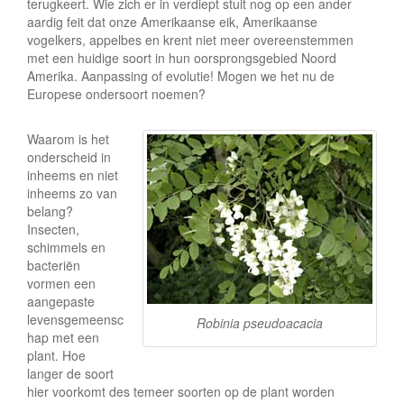
terugkeert. Wie zich er in verdiept stuit nog op een ander
aardig feit dat onze Amerikaanse eik, Amerikaanse
vogelkers, appelbes en krent niet meer overeenstemmen
met een huidige soort in hun oorsprongsgebied Noord
Amerika. Aanpassing of evolutie! Mogen we het nu de
Europese ondersoort noemen?
Waarom is het
onderscheid in
inheems en niet
inheems zo van
belang?
Insecten,
schimmels en
bacteriën
vormen een
aangepaste
levensgemeensc
Robinia pseudoacacia
hap met een
plant. Hoe
langer de soort
hier voorkomt des temeer soorten op de plant worden