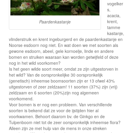
vogelker
s,
acacia,
krent,
Paardenkastanje
tamme
kastanje,
vlinderstruik en krent ingeburgerd en de paardenkastanje en
Noorse esdoorn nog niet. En wat doen we met soorten als
gewone esdoorn, abeel, gele kornoelje, linde en andere
bomen en struiken waaraan kan worden getwijfeld of deze
nog in het wild voorkomen?
Is het geen wilde soort meer, omdat ze zijn uitgestorven in
het wild? Van de oorspronkelijke 30 oorspronkelijk
(genetisch) inheemse boomsoorten zijn er 13 ofwel 43%
uitgestorven of zeer zeldzaam! 11 soorten (37%) zijn (vrij)
zeldzaam en 6 soorten (20%)zijn nog algemeen
voorkomend.
Voor bomen is er nog een probleem. Van verschillende
soorten is bekend dat ze voor de ijstijden hier al
voorkwamen. Behoort daarom bv. de Ginkgo en de
Tulpenboom niet tot de zeer oorspronkelijk inheemse flora?
Alleen zijn ze met hulp van de mens in onze streken