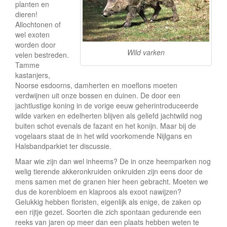
e
planten en
dieren!
Allochtonen of
wel exoten
worden door
Wild varken
velen bestreden.
Tamme
kastanjers,
Noorse esdoorns, damherten en moeflons moeten
verdwijnen uit onze bossen en duinen. De door een
jachtlustige koning in de vorige eeuw geherintroduceerde
wilde varken en edelherten blijven als geliefd jachtwild nog
buiten schot evenals de fazant en het konijn. Maar bij de
vogelaars staat de in het wild voorkomende Nijlgans en
Halsbandparkiet ter discussie.
Maar wie zijn dan wel inheems? De in onze heemparken nog
welig tierende akkeronkruiden onkruiden zijn eens door de
mens samen met de granen hier heen gebracht. Moeten we
dus de korenbloem en klaproos als exoot nawijzen?
Gelukkig hebben floristen, eigenlijk als enige, de zaken op
een rijtje gezet. Soorten die zich spontaan gedurende een
reeks van jaren op meer dan een plaats hebben weten te