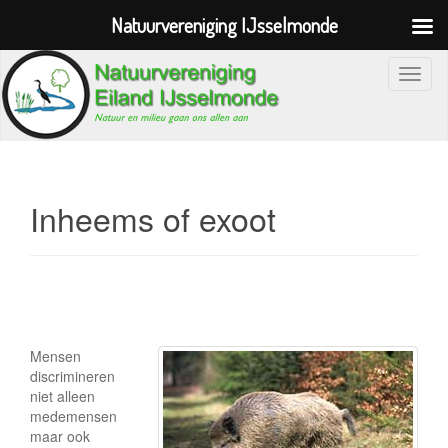
Natuurvereniging IJsselmonde
S
c
h
a
k
e
Inheems of exoot
l
n
a
v
i
g
Mensen
a
discrimineren
niet alleen
t
medemensen
i
maar ook