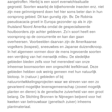
aangetroffen. Hierbij is een soort evenwichtssituatie
gegroeid. Soorten waarbij de bijbehorende insecten enz. niet
zijn mee geïmmigreerd doen het hier soms beter dan in hun
oorsprong gebied. Dit kan gunstig zijn. Bv. De Robinia
pseudoacacia groeit in Europa gezonder op als in zijn
thuisland Noord Amerika omdat de gespecialiseerde
houtboorders zijn achter gebleven. Zo’n soort heeft een
voorsprong op de concurrentie en kan dan gaan
overheersen. Voorbeelden daarvan zijn de Amerikaanse
vogelkers (bospest), sneeuwbes en Japanse duizendknoop.
In het algemeen vormen door de mens ingevoerde soorten
een verrijking van het menselijk milieu. De stedelijke
gebieden bieden zelfs voor het merendeel van onze
inheemse boomsoorten een ongeschikt leefklimaat. Deze
gebieden hebben ook weinig gemeen met hun natuurlijk
biotoop. In (natuur-) gebieden of bij
natuurontwikkelingsprojecten waar we streven van een zo
gevarieerd mogelijke levensgemeenschap (zoveel mogelijk
planten en dieren) is de genetische zuiverheid van een groot
belang. De Stichting Bronnen te Nijmegen beijverd voor het
kweken van betrouwbaar (genetisch zuiver) inheems
plantmateriaal.