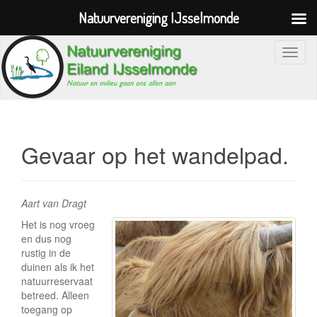
Natuurvereniging IJsselmonde
S
c
h
a
k
e
Gevaar op het wandelpad.
l
n
a
Aart van Dragt
v
Het is nog vroeg
i
en dus nog
g
rustig in de
a
duinen als ik het
natuurreservaat
t
betreed. Alleen
i
toegang op