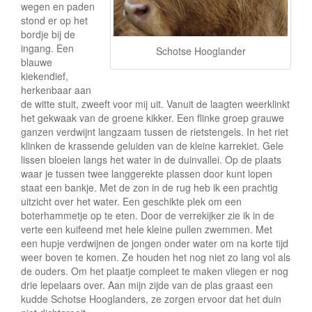
e
wegen en paden
stond er op het
bordje bij de
ingang. Een
Schotse Hooglander
blauwe
kiekendief,
herkenbaar aan
de witte stuit, zweeft voor mij uit. Vanuit de laagten weerklinkt
het gekwaak van de groene kikker. Een flinke groep grauwe
ganzen verdwijnt langzaam tussen de rietstengels. In het riet
klinken de krassende geluiden van de kleine karrekiet. Gele
lissen bloeien langs het water in de duinvallei. Op de plaats
waar je tussen twee langgerekte plassen door kunt lopen
staat een bankje. Met de zon in de rug heb ik een prachtig
uitzicht over het water. Een geschikte plek om een
boterhammetje op te eten. Door de verrekijker zie ik in de
verte een kuifeend met hele kleine pullen zwemmen. Met
een hupje verdwijnen de jongen onder water om na korte tijd
weer boven te komen. Ze houden het nog niet zo lang vol als
de ouders. Om het plaatje compleet te maken vliegen er nog
drie lepelaars over. Aan mijn zijde van de plas graast een
kudde Schotse Hooglanders, ze zorgen ervoor dat het duin