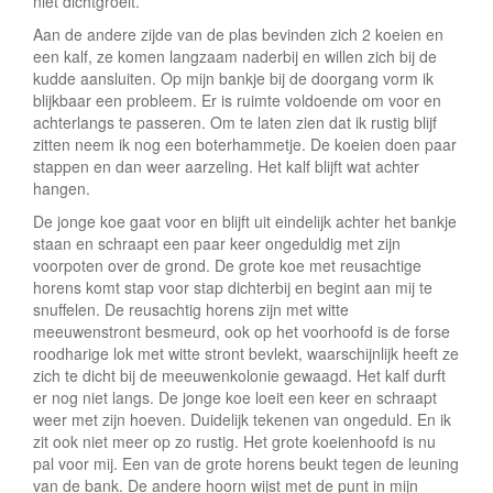
niet dichtgroeit.
Aan de andere zijde van de plas bevinden zich 2 koeien en
een kalf, ze komen langzaam naderbij en willen zich bij de
kudde aansluiten. Op mijn bankje bij de doorgang vorm ik
blijkbaar een probleem. Er is ruimte voldoende om voor en
achterlangs te passeren. Om te laten zien dat ik rustig blijf
zitten neem ik nog een boterhammetje. De koeien doen paar
stappen en dan weer aarzeling. Het kalf blijft wat achter
hangen.
De jonge koe gaat voor en blijft uit eindelijk achter het bankje
staan en schraapt een paar keer ongeduldig met zijn
voorpoten over de grond. De grote koe met reusachtige
horens komt stap voor stap dichterbij en begint aan mij te
snuffelen. De reusachtig horens zijn met witte
meeuwenstront besmeurd, ook op het voorhoofd is de forse
roodharige lok met witte stront bevlekt, waarschijnlijk heeft ze
zich te dicht bij de meeuwenkolonie gewaagd. Het kalf durft
er nog niet langs. De jonge koe loeit een keer en schraapt
weer met zijn hoeven. Duidelijk tekenen van ongeduld. En ik
zit ook niet meer op zo rustig. Het grote koeienhoofd is nu
pal voor mij. Een van de grote horens beukt tegen de leuning
van de bank. De andere hoorn wijst met de punt in mijn