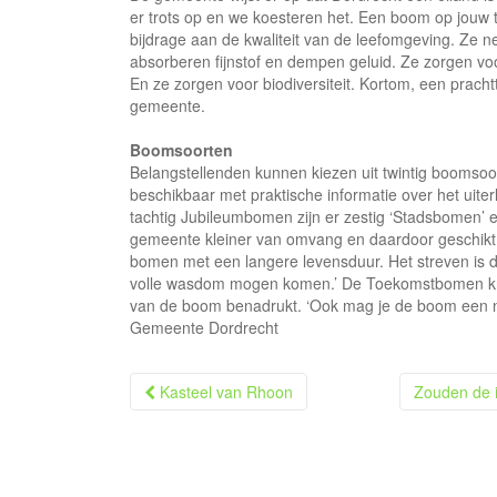
er trots op en we koesteren het. Een boom op jouw t
bijdrage aan de kwaliteit van de leefomgeving. Ze 
absorberen fijnstof en dempen geluid. Ze zorgen voo
En ze zorgen voor biodiversiteit. Kortom, een pracht
gemeente.
Boomsoorten
Belangstellenden kunnen kiezen uit twintig boomsoo
beschikbaar met praktische informatie over het uite
tachtig Jubileumbomen zijn er zestig ‘Stadsbomen’ 
gemeente kleiner van omvang en daardoor geschikt v
bomen met een langere levensduur. Het streven is
volle wasdom mogen komen.’ De Toekomstbomen krij
van de boom benadrukt. ‘Ook mag je de boom een 
Gemeente Dordrecht
Berichtnavigatie
Kasteel van Rhoon
Zouden de 