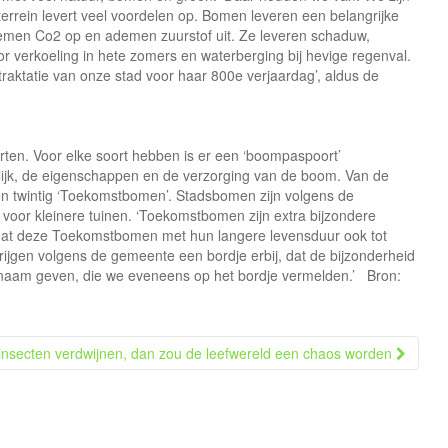
errein levert veel voordelen op. Bomen leveren een belangrijke
nemen Co2 op en ademen zuurstof uit. Ze leveren schaduw,
r verkoeling in hete zomers en waterberging bij hevige regenval.
traktatie van onze stad voor haar 800e verjaardag’, aldus de
rten. Voor elke soort hebben is er een ‘boompaspoort’
rlijk, de eigenschappen en de verzorging van de boom. Van de
en twintig ‘Toekomstbomen’. Stadsbomen zijn volgens de
oor kleinere tuinen. ‘Toekomstbomen zijn extra bijzondere
 dat deze Toekomstbomen met hun langere levensduur ook tot
gen volgens de gemeente een bordje erbij, dat de bijzonderheid
naam geven, die we eveneens op het bordje vermelden.’ Bron:
insecten verdwijnen, dan zou de leefwereld een chaos worden