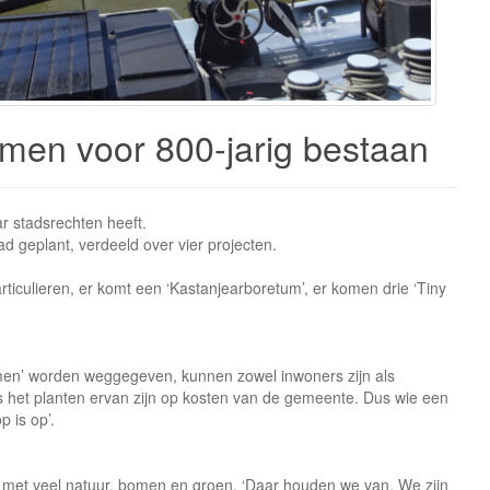
omen voor 800-jarig bestaan
r stadsrechten heeft.
 geplant, verdeeld over vier projecten.
iculieren, er komt een ‘Kastanjearboretum’, er komen drie ‘Tiny
bomen’ worden weggegeven, kunnen zowel inwoners zijn als
ls het planten ervan zijn op kosten van de gemeente. Dus wie een
p is op’.
s met veel natuur, bomen en groen. ‘Daar houden we van. We zijn