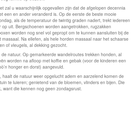
et zal u waarschijnlijk opgevallen zijn dat de afgelopen decennia
et een en ander veranderd is. Op de eerste de beste mooie
ondag, als de temperatuur de twintig graden nadert, trekt iedereen
r op uit. Bergschoenen worden aangetrokken, rugzakken
oxen worden nog snel vol gepropt om te kunnen aansluiten bij de
ert massaal. Na ellefen, als hele horden massaal naar het schaarse
en of vleugels, al dekking gezocht.
n de natuur. Op gemarkeerde wandelroutes trekken honden, al
rieën worden na afloop met koffie en gebak (voor de kinderen een
ò’n honger en dorst) aangevuld.
zen, haalt de natuur weer opgelucht adem en aarzelend komen de
 tuin te luieren; genietend van de bloemen, vlinders en bijen. Die
k, want die kennen nog geen zondagsrust.