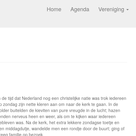
Home
Agenda
Vereniging
n de tijd dat Nederland nog een christelijke natie was trok iedereen
p zondag zijn nette kleren aan om naar de kerk te gaan. In de
older buitelden de kieviten van pure vreugde in de lucht; hazen
enden nerveus heen en weer, als om te kijken waar iedereen
ebleven was. Na de kerk, het extra lekkere zondagse toetje en
en middagdutje, wandelde men een rondje door de buurt; ging of
reeg familie op bezoek.