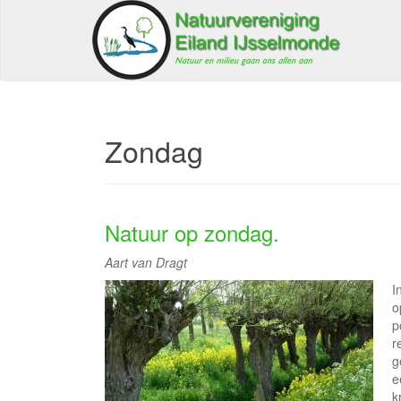
Zondag
Natuur op zondag.
Aart van Dragt
I
o
p
r
g
e
k