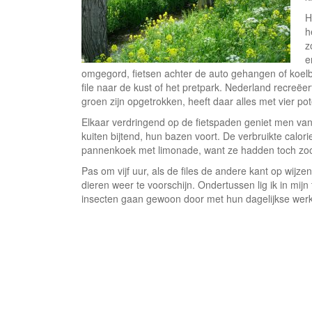
H
h
z
e
omgegord, fietsen achter de auto gehangen of koelb
file naar de kust of het pretpark. Nederland recreë
groen zijn opgetrokken, heeft daar alles met vier pot
Elkaar verdringend op de fietspaden geniet men va
kuiten bijtend, hun bazen voort. De verbruikte calo
pannenkoek met limonade, want ze hadden toch zoo
Pas om vijf uur, als de files de andere kant op wij
dieren weer te voorschijn. Ondertussen lig ik in mijn
insecten gaan gewoon door met hun dagelijkse wer