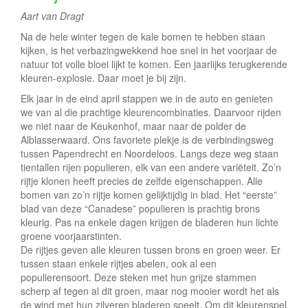
e
Aart van Dragt
Na de hele winter tegen de kale bomen te hebben staan
kijken, is het verbazingwekkend hoe snel in het voorjaar de
natuur tot volle bloei lijkt te komen. Een jaarlijks terugkerende
kleuren-explosie. Daar moet je bij zijn.
Elk jaar in de eind april stappen we in de auto en genieten
we van al die prachtige kleurencombinaties. Daarvoor rijden
we niet naar de Keukenhof, maar naar de polder de
Alblasserwaard. Ons favoriete plekje is de verbindingsweg
tussen Papendrecht en Noordeloos. Langs deze weg staan
tientallen rijen populieren, elk van een andere variëteit. Zo’n
rijtje klonen heeft precies de zelfde eigenschappen. Alle
bomen van zo’n rijtje komen gelijktijdig in blad. Het “eerste”
blad van deze “Canadese” populieren is prachtig brons
kleurig. Pas na enkele dagen krijgen de bladeren hun lichte
groene voorjaarstinten.
De rijtjes geven alle kleuren tussen brons en groen weer. Er
tussen staan enkele rijtjes abelen, ook al een
populierensoort. Deze steken met hun grijze stammen
scherp af tegen al dit groen, maar nog mooier wordt het als
de wind met hun zilveren bladeren speelt. Om dit kleurenspel