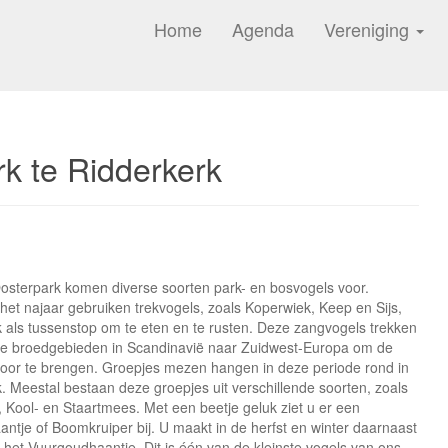
Home
Agenda
Vereniging
rk te Ridderkerk
Oosterpark komen diverse soorten park- en bosvogels voor.
 het najaar gebruiken trekvogels, zoals Koperwiek, Keep en Sijs,
k als tussenstop om te eten en te rusten. Deze zangvogels trekken
de broedgebieden in Scandinavië naar Zuidwest-Europa om de
door te brengen. Groepjes mezen hangen in deze periode rond in
k. Meestal bestaan deze groepjes uit verschillende soorten, zoals
, Kool- en Staartmees. Met een beetje geluk ziet u er een
ntje of Boomkruiper bij. U maakt in de herfst en winter daarnaast
 het Vuurgoudhaantje. Dit is één van de kleinste vogels van ons