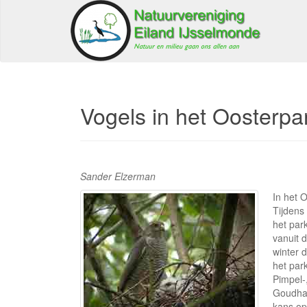
Vogels in het Oosterpa
Sander Elzerman
In het 
Tijdens
het par
vanuit 
winter 
het par
Pimpel-
Goudhaa
kans op