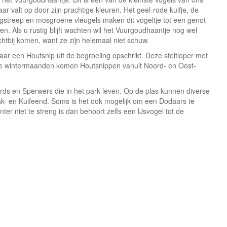
ar valt op door zijn prachtige kleuren. Het geel-rode kuifje, de
ogstreep en mosgroene vleugels maken dit vogeltje tot een genot
en. Als u rustig blijft wachten wil het Vuurgoudhaantje nog wel
chtbij komen, want ze zijn helemaal niet schuw.
aar een Houtsnip uit de begroeiing opschrikt. Deze steltloper met
n de wintermaanden komen Houtsnippen vanuit Noord- en Oost-
rds en Sperwers die in het park leven. Op de plas kunnen diverse
- en Kuifeend. Soms is het ook mogelijk om een Dodaars te
nter niet te streng is dan behoort zelfs een IJsvogel tot de