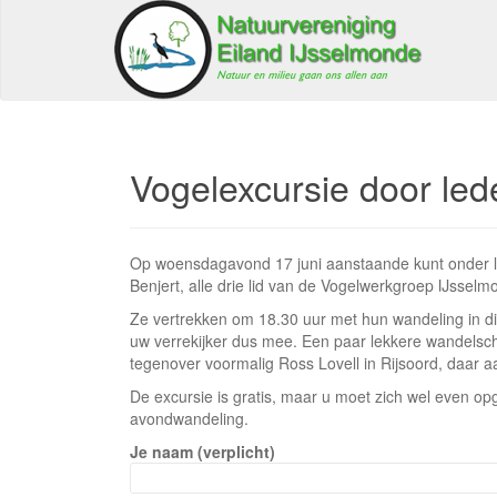
Vogelexcursie door le
Op woensdagavond 17 juni aanstaande kunt onder l
Benjert, alle drie lid van de Vogelwerkgroep IJsse
Ze vertrekken om 18.30 uur met hun wandeling in di
uw verrekijker dus mee. Een paar lekkere wandelsc
tegenover voormalig Ross Lovell in Rijsoord, daar aa
De excursie is gratis, maar u moet zich wel even
avondwandeling.
Je naam (verplicht)
Gelieve dit veld leeg te laten.