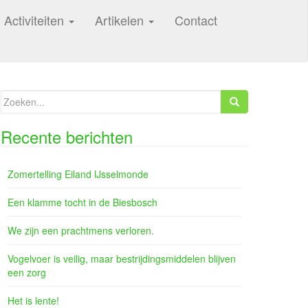
Activiteiten
Artikelen
Contact
Zoeken
naar:
Recente berichten
Zomertelling Eiland IJsselmonde
Een klamme tocht in de Biesbosch
We zijn een prachtmens verloren.
Vogelvoer is veilig, maar bestrijdingsmiddelen blijven
een zorg
Het is lente!