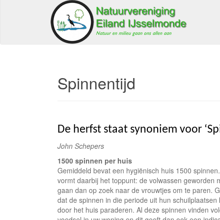
Spinnentijd
De herfst staat synoniem voor ‘Spi
John Schepers
1500 spinnen per huis
Gemiddeld bevat een hygiënisch huis 1500 spinnen.
vormt daarbij het toppunt: de volwassen geworden 
gaan dan op zoek naar de vrouwtjes om te paren. 
dat de spinnen in die periode uit hun schuilplaatse
door het huis paraderen. Al deze spinnen vinden v
voedsel in uw woning en dit geeft dan ook een indic