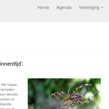
Home
Agenda
Vereniging
nnentijd’.
 Het najaar
mannetjes
Geen wonder
n komen en
oldoende
atie van de