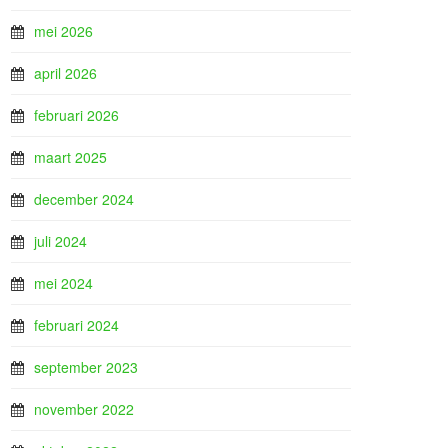
mei 2026
april 2026
februari 2026
maart 2025
december 2024
juli 2024
mei 2024
februari 2024
september 2023
november 2022