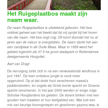
e
Het Ruigeplaatbos maakt zijn
naam waar.
De naam Ruigeplaatbos is uitstekend gekozen. Het bos
voldoet geheel aan het beeld dat bij mij oprijst bij het horen
van die naam. Het bos oogt ruig. Dit komt doordat het nu al
jaren aan de natuur is overgelaten. De naam dankt het aan
een zandplaat in de Oude Maas. Maar in 1958 werd het
gebied ingericht als 37.5 ha groot stadspark in Rotterdamse
deelgemeente Hoogvliet.
Aart van Dragt
De verruiging zette zich in na een verwoestende windhoos in
juni 1997. De toen ontstane jungle is nooit meer
opgeruimd. Op al dat dode hout verschenen massa’s
paddenstoelen, en vogels als Grote bonte specht en Groene
specht verschenen. In het jaar 2000 werden er enige ruige
Schotse Hooglanders los gelaten. De stoere binken met een
gouden hart maakten er hun leefgebied van. Wat ooit een
mix van keurige boomgroepen en geschoren gazons was, is