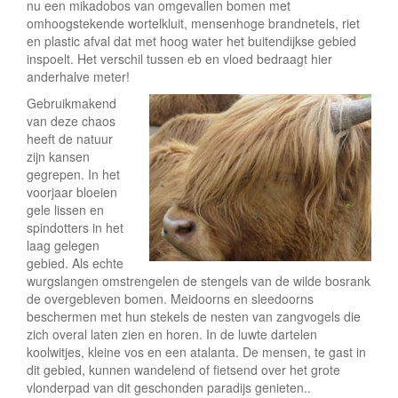
nu een mikadobos van omgevallen bomen met
omhoogstekende wortelkluit, mensenhoge brandnetels, riet
en plastic afval dat met hoog water het buitendijkse gebied
inspoelt. Het verschil tussen eb en vloed bedraagt hier
anderhalve meter!
Gebruikmakend
van deze chaos
heeft de natuur
zijn kansen
gegrepen. In het
voorjaar bloeien
gele lissen en
spindotters in het
laag gelegen
gebied. Als echte
wurgslangen omstrengelen de stengels van de wilde bosrank
de overgebleven bomen. Meidoorns en sleedoorns
beschermen met hun stekels de nesten van zangvogels die
zich overal laten zien en horen. In de luwte dartelen
koolwitjes, kleine vos en een atalanta. De mensen, te gast in
dit gebied, kunnen wandelend of fietsend over het grote
vlonderpad van dit geschonden paradijs genieten..