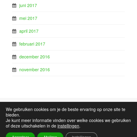
juni 2017
mei 2017
april 2017
februari 2017
december 2016
november 2016
We gebruiken cookies om je de beste ervaring op onze site te
Sitemap
bieden.
Je kunt meer informatie vinden over welke cookies we gebruiken
of deze uitschakelen in de
instellingen
.
Natuurvereniging IJsselmonde
all rights reserved. Onderhoud door
Accepteer
Afwijzen
Instellingen