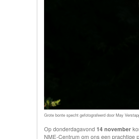
Grote bonte specht gefotografeerd door May Versta
Op donderdagavond
14 november
ko
NME-Centrum om ons een prachtige pre