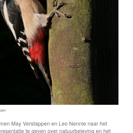
ppen
men May Verstappen en Leo Nennie naar het
sentatie te geven over natuurbeleving en het