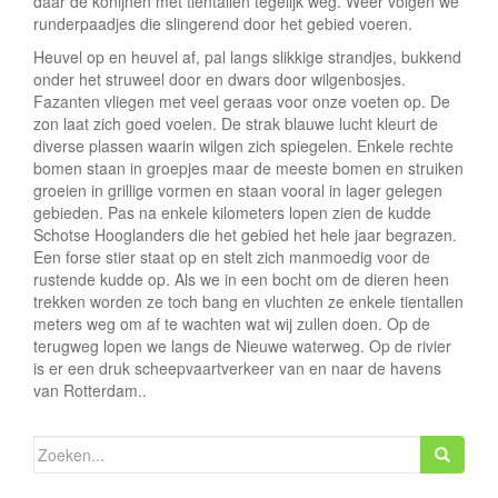
daar de konijnen met tientallen tegelijk weg. Weer volgen we
runderpaadjes die slingerend door het gebied voeren.
Heuvel op en heuvel af, pal langs slikkige strandjes, bukkend
onder het struweel door en dwars door wilgenbosjes.
Fazanten vliegen met veel geraas voor onze voeten op. De
zon laat zich goed voelen. De strak blauwe lucht kleurt de
diverse plassen waarin wilgen zich spiegelen. Enkele rechte
bomen staan in groepjes maar de meeste bomen en struiken
groeien in grillige vormen en staan vooral in lager gelegen
gebieden. Pas na enkele kilometers lopen zien de kudde
Schotse Hooglanders die het gebied het hele jaar begrazen.
Een forse stier staat op en stelt zich manmoedig voor de
rustende kudde op. Als we in een bocht om de dieren heen
trekken worden ze toch bang en vluchten ze enkele tientallen
meters weg om af te wachten wat wij zullen doen. Op de
terugweg lopen we langs de Nieuwe waterweg. Op de rivier
is er een druk scheepvaartverkeer van en naar de havens
van Rotterdam..
Zoeken
naar: