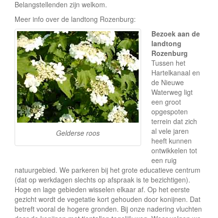
e
Belangstellenden zijn welkom.
Meer info over de landtong Rozenburg:
Bezoek aan de
landtong
Rozenburg
Tussen het
Hartelkanaal en
de Nieuwe
Waterweg ligt
een groot
opgespoten
terrein dat zich
al vele jaren
Gelderse roos
heeft kunnen
ontwikkelen tot
een ruig
natuurgebied. We parkeren bij het grote educatieve centrum
(dat op werkdagen slechts op afspraak is te bezichtigen).
Hoge en lage gebieden wisselen elkaar af. Op het eerste
gezicht wordt de vegetatie kort gehouden door konijnen. Dat
betreft vooral de hogere gronden. Bij onze nadering vluchten