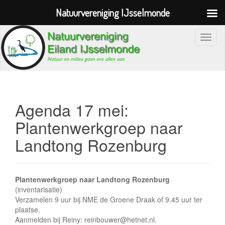
Natuurvereniging IJsselmonde
S
c
h
a
k
e
Agenda 17 mei:
l
Plantenwerkgroep naar
n
Landtong Rozenburg
a
v
i
g
Plantenwerkgroep naar Landtong Rozenburg
a
(inventarisatie)
Verzamelen 9 uur bij NME de Groene Draak of 9.45 uur ter
t
plaatse.
i
Aanmelden bij Reiny: reinbouwer@hetnet.nl.