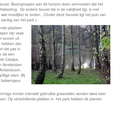
 heuvel. Boomgroepen aan de horizon doen vermoeden dat het
ichtsbedrog. De andere heuvel die in de nabijheid ligt, is met
at moeilijker te vinden. (Onder deze heuvels ligt het puin van
aanleg van het park.)
ende plaatsen
epen zijn vaak
n komen uit
at hebben dan
rt die pas in
e als een
de Catalpa.
 in Amsterdam
n Amberboom,
illige stam. Bij
e balsemgeur
ommige minder intensief gebruikte grasvelden worden twee keer
ven. Op verschillende plekken in het park hebben de planten