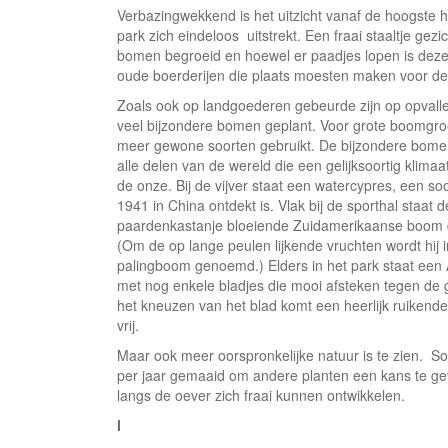
Verbazingwekkend is het uitzicht vanaf de hoogste
park zich eindeloos uitstrekt. Een fraai staaltje gez
bomen begroeid en hoewel er paadjes lopen is deze w
oude boerderijen die plaats moesten maken voor de 
Zoals ook op landgoederen gebeurde zijn op opvall
veel bijzondere bomen geplant. Voor grote boomgro
meer gewone soorten gebruikt. De bijzondere bome
alle delen van de wereld die een gelijksoortig klima
de onze. Bij de vijver staat een watercypres, een soo
1941 in China ontdekt is. Vlak bij de sporthal staat d
paardenkastanje bloeiende Zuidamerikaanse boom 
(Om de op lange peulen lijkende vruchten wordt hij
palingboom genoemd.) Elders in het park staat ee
met nog enkele bladjes die mooi afsteken tegen de gr
het kneuzen van het blad komt een heerlijk ruikend
vrij.
Maar ook meer oorspronkelijke natuur is te zien. S
per jaar gemaaid om andere planten een kans te ge
langs de oever zich fraai kunnen ontwikkelen.
I