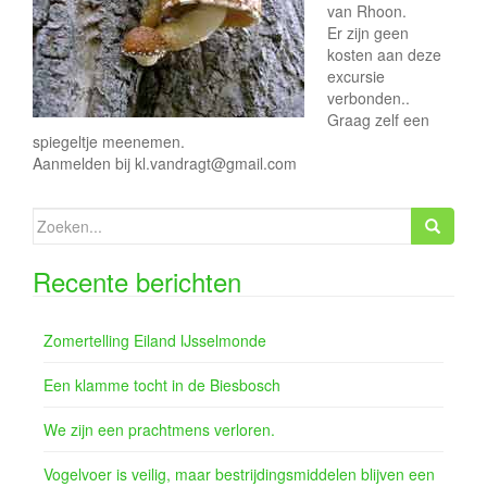
e
van Rhoon.
Er zijn geen
kosten aan deze
excursie
verbonden..
Graag zelf een
spiegeltje meenemen.
Aanmelden bij kl.vandragt@gmail.com
Zoeken
naar:
Recente berichten
Zomertelling Eiland IJsselmonde
Een klamme tocht in de Biesbosch
We zijn een prachtmens verloren.
Vogelvoer is veilig, maar bestrijdingsmiddelen blijven een