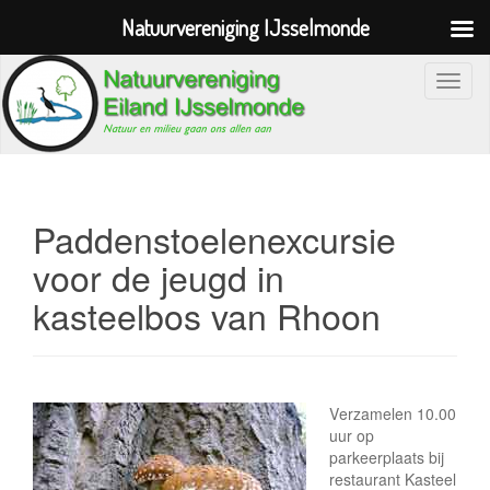
Natuurvereniging IJsselmonde
S
c
h
a
k
e
Paddenstoelenexcursie
l
voor de jeugd in
n
kasteelbos van Rhoon
a
v
i
g
a
V
erzamelen 10.00
uur op
t
parkeerplaats bij
i
restaurant Kasteel