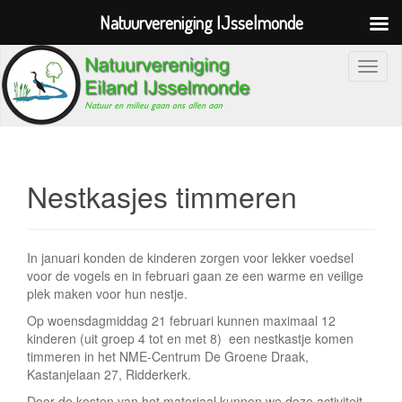
Natuurvereniging IJsselmonde
S
c
h
a
k
e
Nestkasjes timmeren
l
n
a
In januari konden de kinderen zorgen voor lekker voedsel
v
voor de vogels en in februari gaan ze een warme en veilige
i
plek maken voor hun nestje.
g
Op woensdagmiddag 21 februari kunnen maximaal 12
a
kinderen (uit groep 4 tot en met 8) een nestkastje komen
timmeren in het NME-Centrum De Groene Draak,
t
Kastanjelaan 27, Ridderkerk.
i
Door de kosten van het materiaal kunnen we deze activiteit