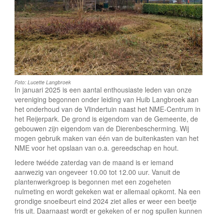
e
Foto: Lucette Langbroek
In januari 2025 is een aantal enthousiaste leden van onze
vereniging begonnen onder leiding van Huib Langbroek aan
het onderhoud van de Vlindertuin naast het NME-Centrum in
het Reijerpark. De grond is eigendom van de Gemeente, de
gebouwen zijn eigendom van de Dierenbescherming. Wij
mogen gebruik maken van één van de buitenkasten van het
NME voor het opslaan van o.a. gereedschap en hout.
Iedere twééde zaterdag van de maand is er iemand
aanwezig van ongeveer 10.00 tot 12.00 uur. Vanuit de
plantenwerkgroep is begonnen met een zogeheten
nulmeting en wordt gekeken wat er allemaal opkomt. Na een
grondige snoeibeurt eind 2024 ziet alles er weer een beetje
fris uit. Daarnaast wordt er gekeken of er nog spullen kunnen