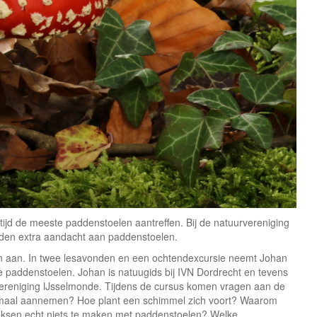
jd de meeste paddenstoelen aantreffen. Bij de natuurvereniging
den extra aandacht aan paddenstoelen.
en aan. In twee lesavonden en een ochtendexcursie neemt Johan
 paddenstoelen. Johan is natuugids bij IVN Dordrecht en tevens
vereniging IJsselmonde. Tijdens de cursus komen vragen aan de
emaal aannemen? Hoe plant een schimmel zich voort? Waarom
heksen echt niets te maken met paddenstoelen? Welke