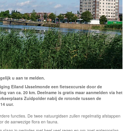
gelijk u aan te melden.
iging Eiland IJsselmonde een fietsexcursie door de
ing van ca. 20 km. Deelname is gratis maar aanmelden via het
 parkeerplaats Zuidpolder nabij de rotonde tussen de
14 uur.
rdere functies. De twee natuurgidsen zullen regelmatig afstappen
or de aanwezige flora en fauna.
n slaan in periodes met heel veel regen en om zoet wateropslag