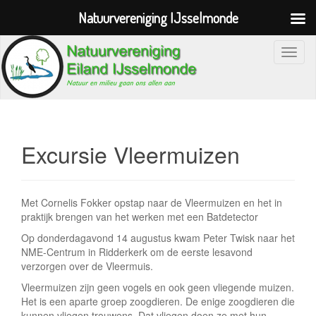
Natuurvereniging IJsselmonde
S
c
h
a
k
e
Excursie Vleermuizen
l
n
a
Met Cornelis Fokker opstap naar de Vleermuizen en het in
v
praktijk brengen van het werken met een Batdetector
i
Op donderdagavond 14 augustus kwam Peter Twisk naar het
g
NME-Centrum in Ridderkerk om de eerste lesavond
a
verzorgen over de Vleermuis.
t
Vleermuizen zijn geen vogels en ook geen vliegende muizen.
i
Het is een aparte groep zoogdieren. De enige zoogdieren die
kunnen vliegen trouwens. Dat vliegen doen ze met hun