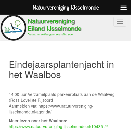
Natuurvereniging IJsselmonde
S
c
h
a
k
e
Eindejaarsplantenjacht in
l
het Waalbos
n
a
v
14.00 uur Verzamelplaats parkeerplaats aan de Waalweg
i
(Ross Lovell)te Rijsoord
g
Aanmelden via: https://www.natuurvereniging-
a
ijsselmonde.nl/agenda/
t
Meer lezen over het Waalbos:
i
https://www.natuurvereniging-ijsselmonde.nl/10435-2/