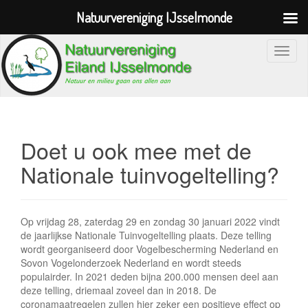
Natuurvereniging IJsselmonde
S
c
h
a
k
e
Doet u ook mee met de
l
Nationale tuinvogeltelling?
n
a
v
Op vrijdag 28, zaterdag 29 en zondag 30 januari 2022 vindt
i
de jaarlijkse Nationale Tuinvogeltelling plaats. Deze telling
g
wordt georganiseerd door Vogelbescherming Nederland en
a
Sovon Vogelonderzoek Nederland en wordt steeds
t
populairder. In 2021 deden bijna 200.000 mensen deel aan
deze telling, driemaal zoveel dan in 2018. De
i
coronamaatregelen zullen hier zeker een positieve effect op