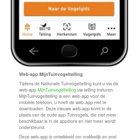
Web-app MijnTuinvogeltelling
Tijdens de Nationale Tuinvogeltelling kunt u via de
web-app
MijnTuinvogeltelling
uw telling insturen.
MijnTuinvogeltelling is een web-app voor de
mobiele telefoon, u hoeft de web-app niet te
downloaden
.
Deze nieuwe web-app komt in de
plaats van de oude app Tuinvogels, die niet meer
beschikbaar is in de appstore en niet meer wordt
ondersteund.
Deze web-app is ontwikkeld om makkelijk en snel