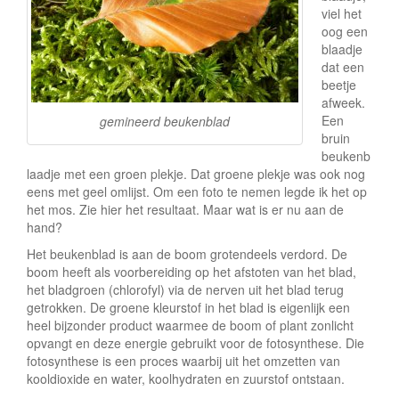
e
viel het
oog een
blaadje
dat een
beetje
afweek.
Een
gemineerd beukenblad
bruin
beukenb
laadje met een groen plekje. Dat groene plekje was ook nog
eens met geel omlijst. Om een foto te nemen legde ik het op
het mos. Zie hier het resultaat. Maar wat is er nu aan de
hand?
Het beukenblad is aan de boom grotendeels verdord. De
boom heeft als voorbereiding op het afstoten van het blad,
het bladgroen (chlorofyl) via de nerven uit het blad terug
getrokken. De groene kleurstof in het blad is eigenlijk een
heel bijzonder product waarmee de boom of plant zonlicht
opvangt en deze energie gebruikt voor de fotosynthese. Die
fotosynthese is een proces waarbij uit het omzetten van
kooldioxide en water, koolhydraten en zuurstof ontstaan.