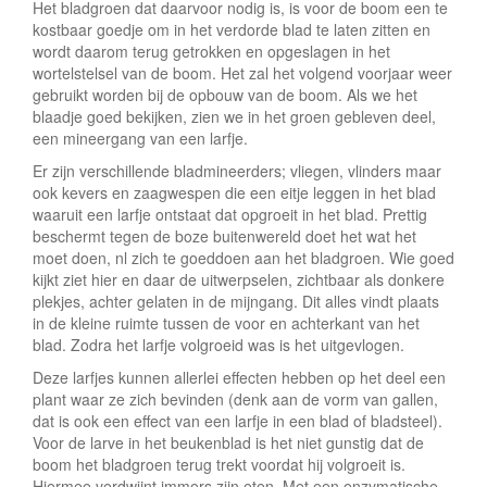
Het bladgroen dat daarvoor nodig is, is voor de boom een te
kostbaar goedje om in het verdorde blad te laten zitten en
wordt daarom terug getrokken en opgeslagen in het
wortelstelsel van de boom. Het zal het volgend voorjaar weer
gebruikt worden bij de opbouw van de boom. Als we het
blaadje goed bekijken, zien we in het groen gebleven deel,
een mineergang van een larfje.
Er zijn verschillende bladmineerders; vliegen, vlinders maar
ook kevers en zaagwespen die een eitje leggen in het blad
waaruit een larfje ontstaat dat opgroeit in het blad. Prettig
beschermt tegen de boze buitenwereld doet het wat het
moet doen, nl zich te goeddoen aan het bladgroen. Wie goed
kijkt ziet hier en daar de uitwerpselen, zichtbaar als donkere
plekjes, achter gelaten in de mijngang. Dit alles vindt plaats
in de kleine ruimte tussen de voor en achterkant van het
blad. Zodra het larfje volgroeid was is het uitgevlogen.
Deze larfjes kunnen allerlei effecten hebben op het deel een
plant waar ze zich bevinden (denk aan de vorm van gallen,
dat is ook een effect van een larfje in een blad of bladsteel).
Voor de larve in het beukenblad is het niet gunstig dat de
boom het bladgroen terug trekt voordat hij volgroeit is.
Hiermee verdwijnt immers zijn eten. Met een enzymatische